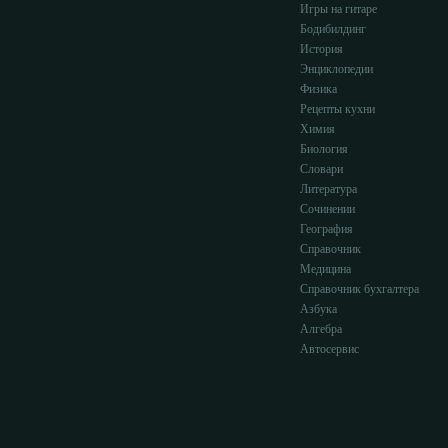
Игры на гитаре
Бодибилдинг
История
Энциклопедии
Физика
Рецепты кухни
Химия
Биология
Словари
Литература
Сочинении
География
Справочник
Медицина
Справочник бухгалтера
Азбука
Алгебра
Автосервис