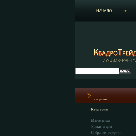
в корзине
Категории:
Математика
Уроки на дом
Собрание рефератов