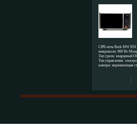
СВЧ-печь Bork MW IISI
микроволн: 900 Вт Мощн
Тип гриля: кварцевый О
Тип управления: электр
камеры: нержавеющая ст
дверки:асчбъ стекло Фу
Функция быстрого старта
Габариты: 510 х 285 х 3
электронный Количество
8 Комбинированные реж
гриль Экспресс-режим п
Функция сверхбыстрой 
qбвъд"защита от детей" 
Гарантия 12 месяцев Ин
технических характерист
поставки и внешнем виде
последней доступной на
информации и может быт
предварительного уведо