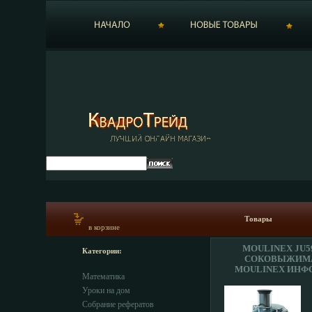
Товары
в корзине
MOULINEX JU5
Категории:
СОКОВЫЖИМ
MOULINEX ИНФО
Математика
Уроки на дом
Собрание рефератов