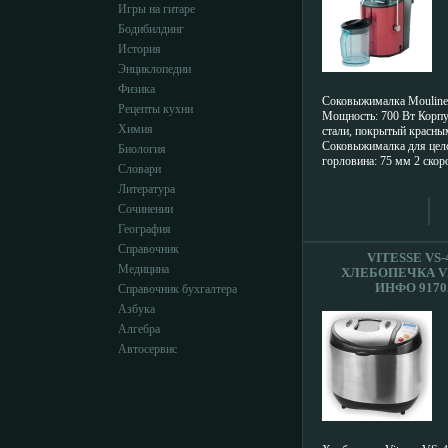
Игры на гитаре
Бодибилдинг
История
Энциклопедии
Физика
Соковыжималка Moulin
Рецепты кухни
Мощность: 700 Вт Корп
Химия
стали, покрытый красны
Соковыжималка для цел
Биология
горловина: 75 мм 2 ско
Словари
контейнер для мякоти: 3
Литература
сока с сепаратором пены
нержавеющей стали Систе
Сочинении
Щеточка для чистки сита
География
защиты Характеристики 
Справочник
Информация о техническ
VITESSE VS-
комплекте поставки и в
Медицина
ХЛЕБОПЕЧКА V
бвъщросновывается на п
ИНФО 9170
Справочник бухгалтера
на момент публикации и
Азбука
быть изменена без предв
уведомления.
Алгебра
Автосервис