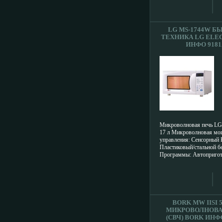
337 х 281 мм.
LG MS-1744W Б
ТЕХНИКА LG ELE
ИНФО 9181
Микроволновая печь L
17 л Микроволновая мощ
управления: Сенсорный 
Пластиковый/стальной бе
Программы: Автопригот
авторазмораживание, бы
раасчбцзмораживание Те
Intellowave Особенности:
защита от детей Размеры:
Вес: 10 кг.
BORK MW IISI 5
МИКРОВОЛНОВА
(СВЧ) BORK ИНФО