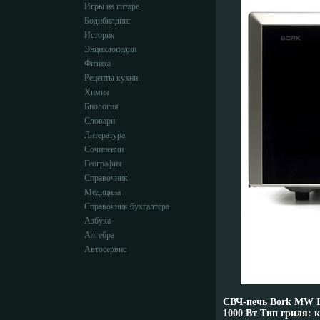
Игры на гитаре
Бодибилдинг
История
Энциклопедии
Физика
Рецепты кухни
Химия
Биология
Словари
Литература
Сочинении
География
Справочник
Медицина
Справочник бухгалтера
Азбука
Алгебра
Автосервис
СВЧ-печь Bork MW I
1000 Вт Тип гриля: 