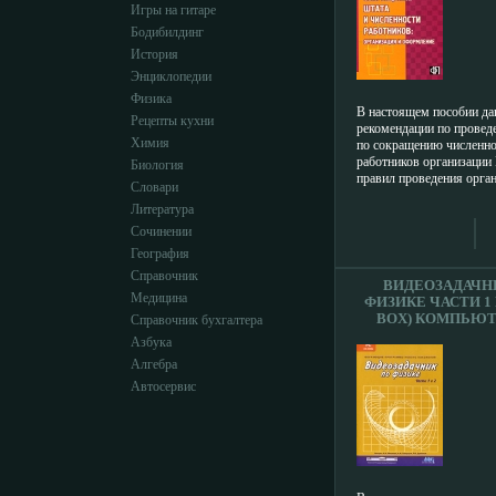
Игры на гитаре
ИНФО 5156
Бодибилдинг
История
Энциклопедии
Физика
В настоящем пособии да
Рецепты кухни
рекомендации по провед
Химия
по сокращению численно
работников организаци
Биология
правил проведения орга
Словари
мероприятий, в книастгч
Литература
процедуры расторжения 
по данному основанию, 
Сочинении
при этом увольняемым р
География
и компенсации; наиболее
Справочник
ошибки, допускаемые ра
ВИДЕОЗАДАЧН
Практические рекоменда
Медицина
ФИЗИКЕ ЧАСТИ 1 И
сопровождаются приме
BOX) КОМПЬЮ
Справочник бухгалтера
обвцкдбразцами организ
ПРОГРАММА CD-ROM
Азбука
распорядительных докум
ИЗДАТЕЛЬ: НЬЮ
должен издать работодат
Алгебра
ДЖЕНЕРЕЙ
сокращения штата и чис
РАЗРАБОТЧИКИ: 
Автосервис
организации 2-е издание,
И , СКВОРЦОВ
дополненное Авторы М
ПЛАСТИКОВЫЙ D
Строгович.
ЧТО ДЕЛАТЬ,
ПРОГРАММА
ЗАПУСКАЕТСЯ?
5161H.