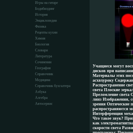
Игры на гитаре
Бодибилдинг
История
Энциклопедии
Физика
Рецепты кухни
Химия
Биология
Словари
Литература
Сочинении
Учащиеся могут вос
География
дисков при написани
Справочник
Материалы этих пос
Медицина
асхвхуроку Содержан
Распространение све
Справочник бухгалтера
света Плоские зерка
Азбука
Преломление света 
Алгебра
линз Изображения, с
Автосервис
зрения Оптические 
распространяются м
Интерференция меха
Что такое звук? При
как электромагнитн
скорости света Разв
программы: Поурочно