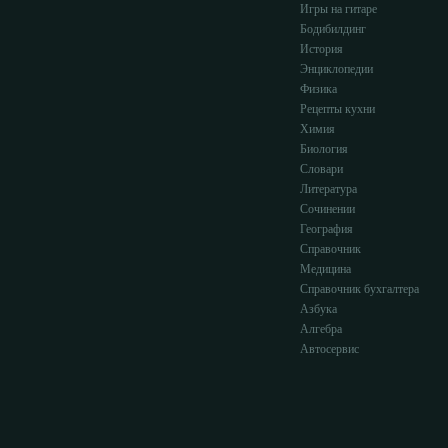
Игры на гитаре
Бодибилдинг
История
Энциклопедии
Физика
Рецепты кухни
Химия
Биология
Словари
Литература
Сочинении
География
Справочник
Медицина
Справочник бухгалтера
Азбука
Алгебра
Автосервис