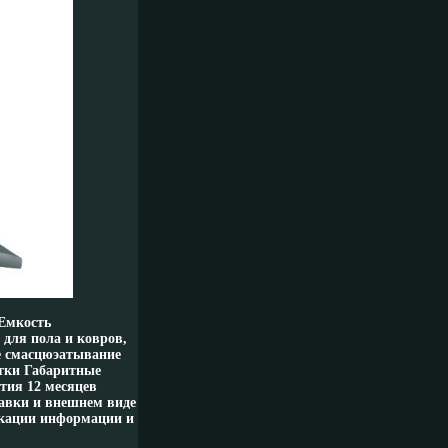
 Емкость
 для пола и ковров,
е смасцюэатывание
тки Габаритные
нтия 12 месяцев
авки и внешнем виде
икации информации и