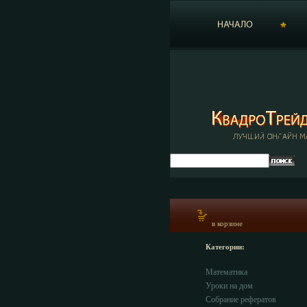
в корзине
Категории:
Математика
Уроки на дом
Собрание рефератов