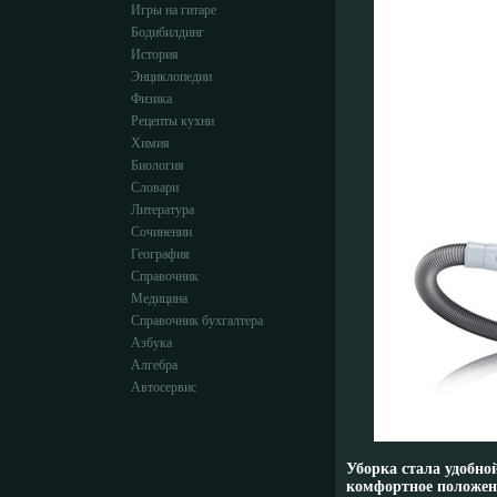
Игры на гитаре
Бодибилдинг
История
Энциклопедии
Физика
Рецепты кухни
Химия
Биология
Словари
Литература
Сочинении
География
Справочник
Медицина
Справочник бухгалтера
Азбука
Алгебра
Автосервис
Уборка стала удобно
комфортное положени