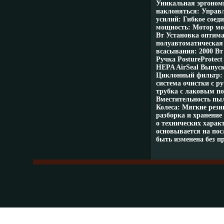
Уникальная эргономи
наклоняться: Управ
усилий: Гибкое соед
мощность: Мотор мо
Вт Установка оптим
полуавтоматическая
всасывания: 2000 Вт 
Ручка PostureProtec
HEPA AirSeal Выпус
Циклонный фильтр: 
система очистки с р
трубка с лаковым п
Вместительность пыл
Колеса: Мягкие рези
разборка и хранение
о технических харак
основывается на по
быть изменена без п