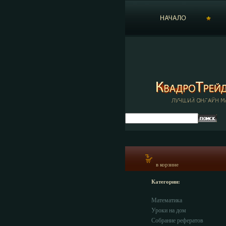
в корзине
Категории:
Математика
Уроки на дом
Собрание рефератов