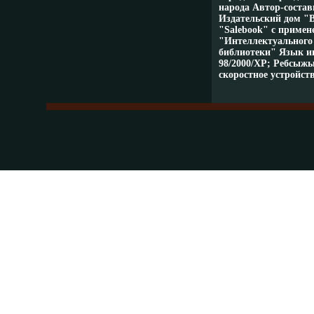
народа Автор-соста
Издательский дом "В
"Salebook" с примен
"Интеллектуального
библиотеки" Язык и
98/2000/XP; Peбсыжы
скоростное устройст