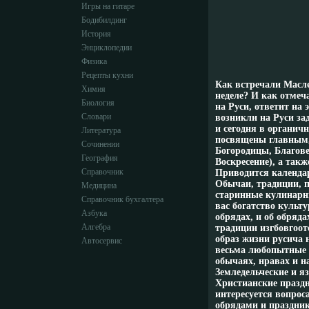
Игры на гитаре
Бодибилдинг
История
Энциклопедии
Физика
Рецепты кухни
Как встречали Масл
Химия
неделе? И как отмеч
Биология
на Руси, ответит на
Словари
возникли на Руси зад
и сегодня в органи
Литература
посвящены главным,
Сочинении
Богородицы, Благов
География
Воскресение), а так
Справочник
Приводится календа
Обычаи, традиции, п
Медицина
старинные кулинарн
Справочник бухгалтера
вас богатство культ
Азбука
обрядах, и об обряд
Алгебра
традиции изгбовгоот
образ жизни русича 
Автосервис
весьма любопытные 
обычаях, нравах и н
Земледельческие и я
Христианские праздн
интересуется вопрос
обрядами и праздни