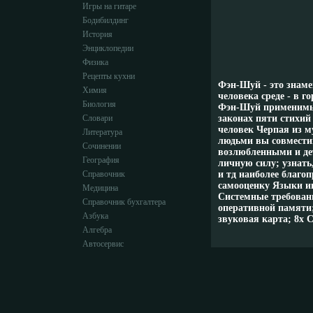
Игры на гитаре
Бодибилдинг
История
Энциклопедии
Физика
Рецепты кухни
Фэн-Шуй - это знаме
Химия
человека среде - в г
Биология
Фэн-Шуй применимы 
Словари
законах пяти стихий 
человек Черпая из м
Литература
людьми вы совмести
Сочинении
возлюбленными и дет
География
личную силу; узнать
Справочник
и тд наиболее благо
самооценку Языки ин
Медицина
Системные требовани
Справочник бухгалтера
оперативной памяти;
Азбука
звуковая карта; 8х
Алгебра
Автосервис