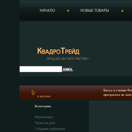
Багуа в учении Фэ
программа не запу
в корзине
Категории:
Математика
Уроки на дом
Собрание рефератов