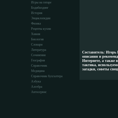
Игры на гитаре
Бодибилдинг
История
Энциклопедии
Физика
Рецепты кухни
Химия
Биология
Словари
Литература
Составитель: Игорь 
Сочинении
описания и рекомен
География
Интернете, а также в
тактика, используем
Справочник
загадки, советы спе
Медицина
Справочник бухгалтера
Азбука
Алгебра
Автосервис