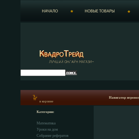
Навигатор игровог
в корзине
Категории:
Математика
Уроки на дом
Собрание рефератов