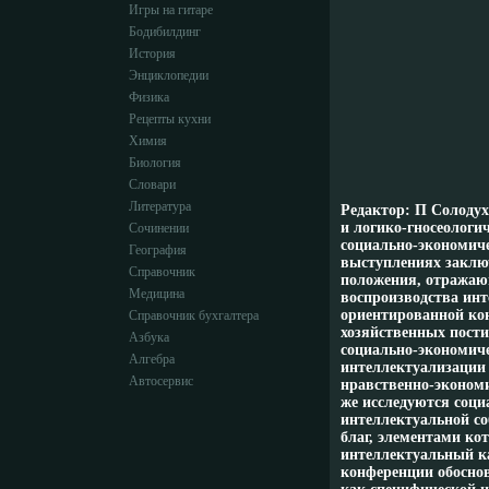
Игры на гитаре
Бодибилдинг
История
Энциклопедии
Физика
Рецепты кухни
Химия
Биология
Словари
Литература
Редактор: П Солоду
и логико-гносеологи
Сочинении
социально-экономиче
География
выступлениях заключ
Справочник
положения, отражаю
Медицина
воспроизводства инт
ориентированной ко
Справочник бухгалтера
хозяйственных пост
Азбука
социально-экономич
Алгебра
интеллектуализации 
Автосервис
нравственно-экономи
же исследуются соц
интеллектуальной со
благ, элементами ко
интеллектуальный к
конференции обосно