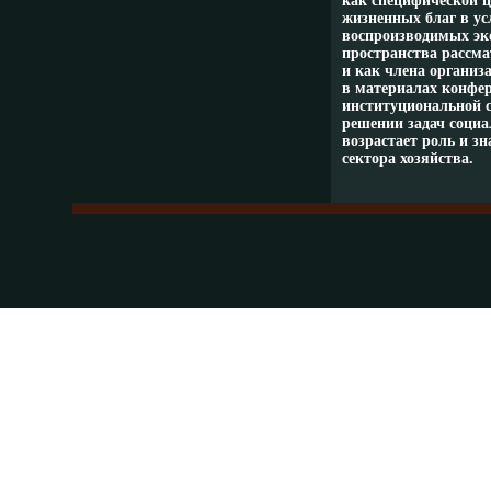
как специфической ц
жизненных благ в ус
воспроизводимых эко
пространства рассм
и как члена организ
в материалах конфе
институциональной 
решении задач социа
возрастает роль и з
сектора хозяйства.