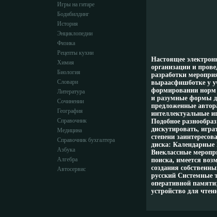
Игры на гитаре
Бодибилдинг
История
Энциклопедии
Физика
Рецепты кухни
Настоящее электронн
Химия
организации и прове
Биология
разработки меропри
Словари
выраасфншботке у у
формировании норм 
Литература
и разумные формы д
Сочинении
предложенные автор
География
интеллектуальные и
Справочник
Подобное разнообраз
дискутировать, играт
Медицина
степени заинтересов
Справочник бухгалтера
диска: Календарные
Азбука
Внеклассные меропр
Алгебра
поиска, имеется воз
создания собственны
Автосервис
русский Системные т
оперативной памяти;
устройство для чте