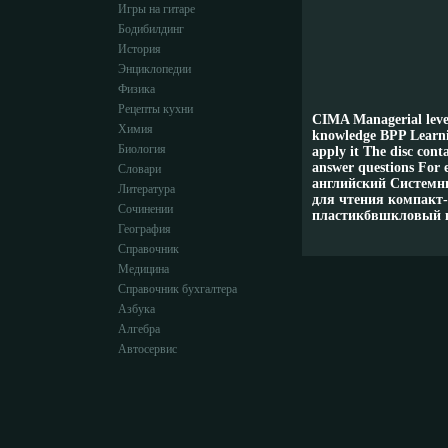
Игры на гитаре
Бодибилдинг
История
Энциклопедии
Физика
Рецепты кухни
CIMA Managerial level 
Химия
knowledge BPP Learnin
Биология
apply it The disc con
answer questions For
Словари
английский Системны
Литература
для чтения компакт
Сочинении
пластикбвшкловый к
География
Справочник
Медицина
Справочник бухгалтера
Азбука
Алгебра
Автосервис