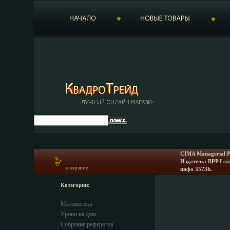
CIMA Managerial P
Издатель: BPP Lear
в корзине
инфо 3573h.
Категории:
Математика
Уроки на дом
Собрание рефератов