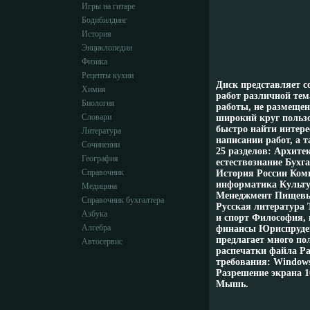
Игры на гитаре
Бодибилдинг
История
Энциклопедии
Физика
Рецепты кухни
Диск представляет с
Химия
работ различной те
Биология
работы, не размещен
Словари
широкий круг пользо
быстро найти интер
Литература
написании работ, а 
Сочинении
25 разделов: Архит
География
естествознание Бухг
Справочник
История России Ком
информатика Культу
Медицина
Менеджмент Пищевые
Справочник бухгалтера
Русская литература 
Азбука
и спорт Философия, 
Алгебра
финансы Юриспруденц
предлагает много по
Автосервис
распечатки файла Р
требования: Windows 
Разрешение экрана 1
Мышь.