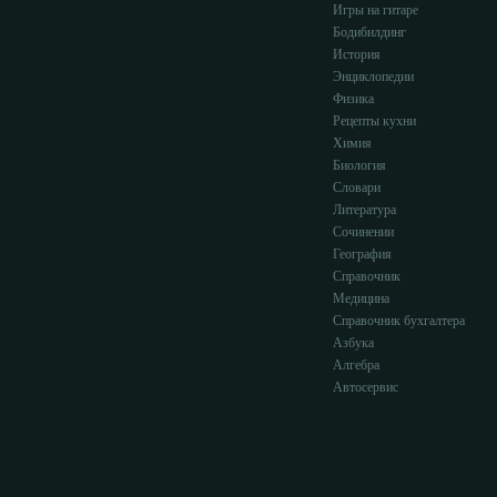
Игры на гитаре
Бодибилдинг
История
Энциклопедии
Физика
Рецепты кухни
Химия
Биология
Словари
Литература
Сочинении
География
Справочник
Медицина
Справочник бухгалтера
Азбука
Алгебра
Автосервис