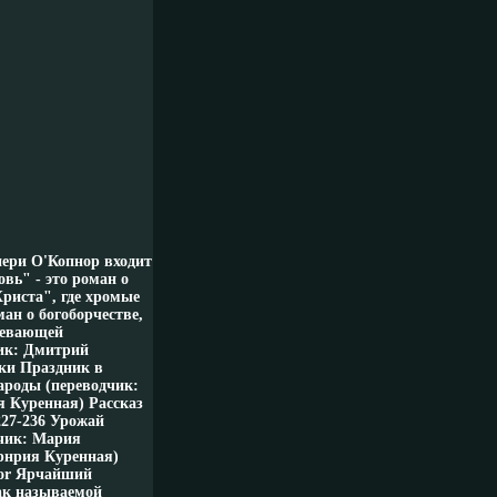
ери О'Копнор входит
вь" - это роман о
риста", где хромые
ман о богоборчестве,
спевающей
чик: Дмитрий
ики Праздник в
народы (переводчик:
я Куренная) Рассказ
227-236 Урожай
дчик: Мария
арнрия Куренная)
nor Ярчайший
ак называемой