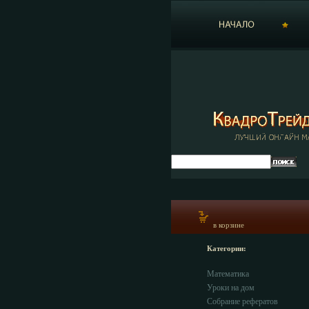
в корзине
Категории:
Математика
Уроки на дом
Собрание рефератов