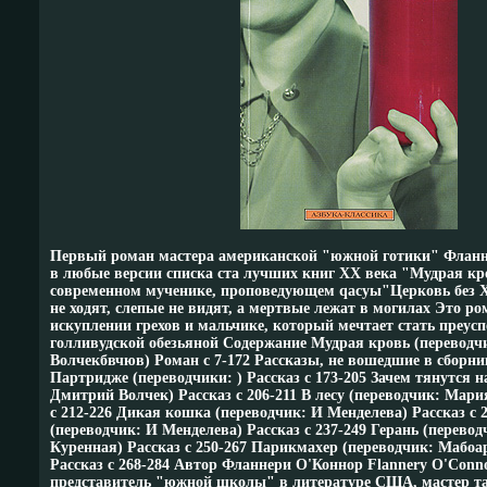
Первый роман мастера американской "южной готики" Фланн
в любые версии списка ста лучших книг XX века "Мудрая кро
современном мученике, проповедующем qасуы"Церковь без Х
не ходят, слепые не видят, а мертвые лежат в могилах Это ро
искуплении грехов и мальчике, который мечтает стать преу
голливудской обезьяной Содержание Мудрая кровь (перевод
Волчекбвчюв) Роман c 7-172 Рассказы, не вошедшие в сборн
Партридже (переводчики: ) Рассказ c 173-205 Зачем тянутся 
Дмитрий Волчек) Рассказ c 206-211 В лесу (переводчик: Мари
c 212-226 Дикая кошка (переводчик: И Менделева) Рассказ c 
(переводчик: И Менделева) Рассказ c 237-249 Герань (перево
Куренная) Рассказ c 250-267 Парикмахер (переводчик: Мабо
Рассказ c 268-284 Автор Фланнери О'Коннор Flannery O'Con
представитель "южной школы" в литературе США, мастер т