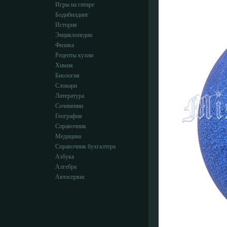
Игры на гитаре
Бодибилдинг
История
Энциклопедии
Физика
Рецепты кухни
Химия
Биология
Словари
Литература
Сочинении
География
Справочник
Медицина
Справочник бухгалтера
Азбука
Алгебра
Автосервис