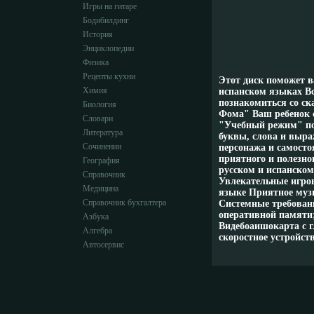
Игры на гитаре
Бодибилдинг
История
Энциклопедии
Физика
Рецепты кухни
Этот диск поможет в
Химия
испанском языках Все
познакомиться со ск
Биология
Фома" Ваш ребенок с
Словари
"Учебный режим" пом
Литература
буквы, слова и выр
Сочинении
персонажа и самосто
приятного и полезн
География
русском и испанско
Справочник
Увлекательные игров
Медицина
языке Приятное муз
Справочник бухгалтера
Системные требовани
оперативной памяти;
Азбука
Видебоаишокарта с г
Алгебра
скоростное устройст
Автосервис