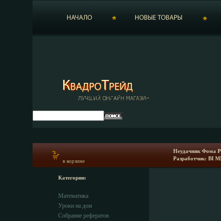
Неудачник Фома Р
Разработчик: BI M
в корзине
Категории:
Математика
Уроки на дом
Собрание рефератов