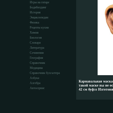
Игры на гитаре
Бодибилдинг
История
Энциклопедии
Физика
Рецепты кухни
Химия
Биология
Словари
Литература
Сочинении
География
Справочник
Медицина
Справочник бухгалтера
Азбука
Карнавальная маска
Алгебра
такой маске вы не о
Автосервис
42 см буфзз Изготови