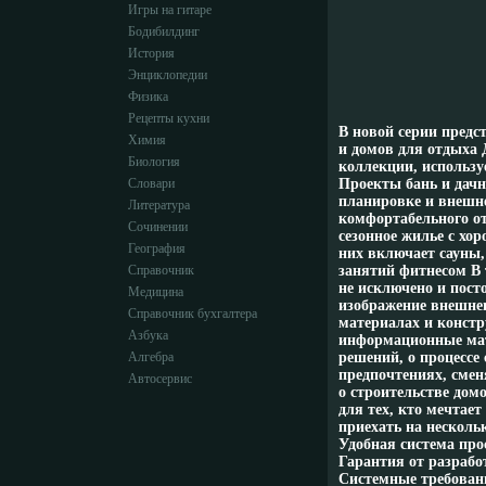
Игры на гитаре
Бодибилдинг
История
Энциклопедии
Физика
Рецепты кухни
В новой серии предс
Химия
и домов для отдыха 
Биология
коллекции, использу
Словари
Проекты бань и дачн
планировке и внешне
Литература
комфортабельного от
Сочинении
сезонное жилье с хо
География
них включает сауны,
Справочник
занятий фитнесом В 
не исключено и пост
Медицина
изображение внешне
Справочник бухгалтера
материалах и констр
Азбука
информационные мат
Алгебра
решений, о процессе 
предпочтениях, смен
Автосервис
о строительстве до
для тех, кто мечтае
приехать на нескольк
Удобная система про
Гарантия от разрабо
Системные требовани