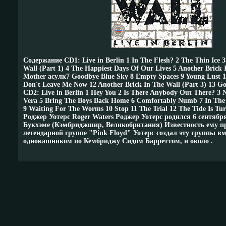
Содержание CD1: Live in Berlin 1 In The Flesh? 2 The Thin Ice 3
Wall (Part 1) 4 The Happiest Days Of Our Lives 5 Another Brick I
Mother асулк7 Goodbye Blue Sky 8 Empty Spaces 9 Young Lust 
Don't Leave Me Now 12 Another Brick In The Wall (Part 3) 13 G
CD2: Live in Berlin 1 Hey You 2 Is There Anybody Out There? 3
Vera 5 Bring The Boys Back Home 6 Comfortably Numb 7 In The 
9 Waiting For The Worms 10 Stop 11 The Trial 12 The Tide Is T
Роджер Уотерс Roger Waters Роджер Уотерс родился 6 сентября
Букхэме (Кэмбриджшир, Великобритания) Известность ему пр
легендарной группе "Pink Floyd" Уотерс создал эту группы вм
однокашником по Кембриджу Сидом Барреттом, и около .