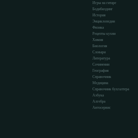
Игры на гитаре
Бодибилдинг
История
Энциклопедии
Физика
Рецепты кухни
Химия
Биология
Словари
Литература
Сочинении
География
Справочник
Медицина
Справочник бухгалтера
Азбука
Алгебра
Автосервис