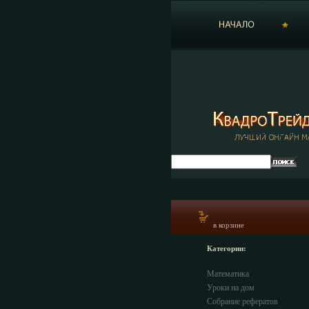
в корзине
Категории:
Математика
Уроки на дом
Собрание рефератов