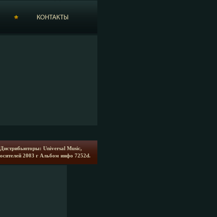
) Дистрибьюторы: Universal Music,
осителей 2003 г Альбом инфо 7252d.