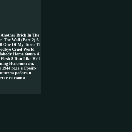
 Another Brick In The
n The Wall (Part 2) 6
10 One Of My Turns 11
oodbye Cruel World
 Nobody Home бвчнь 4
Flesh 8 Run Like Hell
urning Исполнитель
 1944 года в Грейт-
инесла работа в
есте со своим