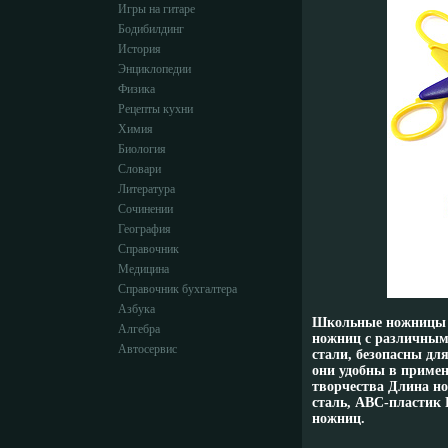
Игры на гитаре
Бодибилдинг
История
Энциклопедии
Физика
Рецепты кухни
Химия
Биология
Словари
Литература
Сочинении
География
Справочник
Медицина
Справочник бухгалтера
Азбука
Школьные ножницы п
Алгебра
ножниц с различны
Автосервис
стали, безопасны дл
они удобны в примен
творчества Длина но
сталь, АВС-пластик Р
ножниц.