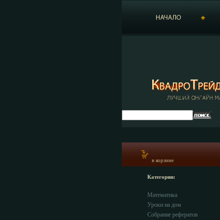
в корзине
Категории:
Математика
Уроки на дом
Собрание рефератов