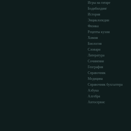
Игры на гитаре
Бодибилдинг
История
Энциклопедии
Физика
Рецепты кухни
Химия
Биология
Словари
Литература
Сочинении
География
Справочник
Медицина
Справочник бухгалтера
Азбука
Алгебра
Автосервис