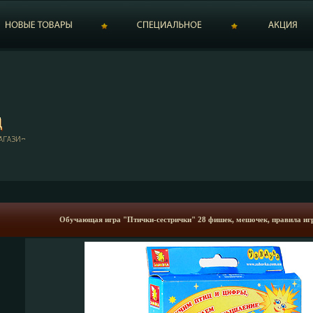
Обучающая игра "Птички-сестрички" 28 фишек, мешочек, правила иг