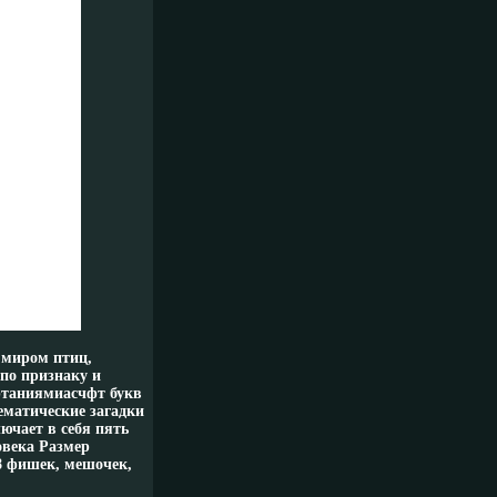
 миром птиц,
по признаку и
ртаниямиасчфт букв
ематические загадки
ючает в себя пять
овека Размер
28 фишек, мешочек,