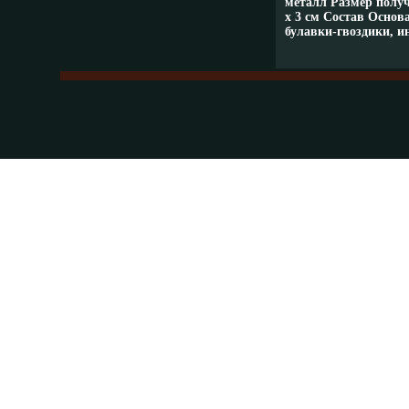
металл Размер получ
х 3 см Состав Основа
булавки-гвоздики, и