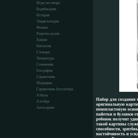
Игры на гитаре
Бодибилдинг
История
Энциклопедии
Физика
Рецепты кухни
Химия
Биология
Словари
Литература
Сочинении
География
Справочник
Медицина
Справочник бухгалтера
Азбука
Набор для создания 
Алгебра
оригинальную карти
Автосервис
пенопластовую основ
пайетки и булавки-г
ребенок получит уд
такой картины служи
способности, зритбв
настойчивость и уси