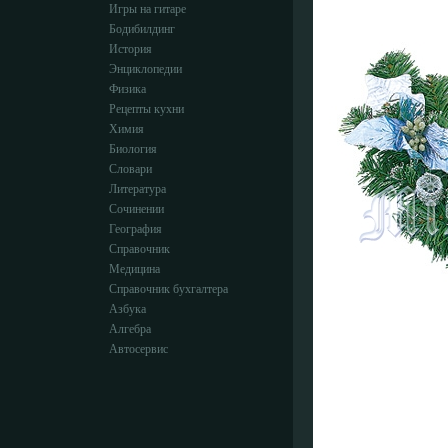
Игры на гитаре
Бодибилдинг
История
Энциклопедии
Физика
Рецепты кухни
Химия
Биология
Словари
Литература
Сочинении
География
Справочник
Медицина
Справочник бухгалтера
Азбука
Алгебра
Автосервис