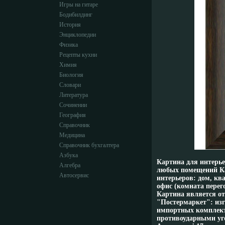
Игры на гитаре
Бодибилдинг
История
Энциклопедии
Физика
Рецепты кухни
Химия
Биология
Словари
Литература
Сочинении
География
Справочник
Медицина
Справочник бухгалтера
Азбука
Картина для интерье
Алгебра
любых помещений Ка
Автосервис
интерьеров: дом, ква
офис (комната перего
Картина является о
"Постермаркет": из
импортных комплект
противоударными уго