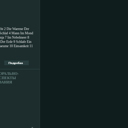
ЕЙ 1996 Г
ПОРТНОЕ
О 2255H.
ht 2 Die Waerme Der
Schlaf 4 Mann Im Mond
Anja 7 Im Nebelmeer 8
Der Erde 9 Schlafe Ein
aeume 10 Einsamkeit 11
 An Tod 12 Flieg Mit
 14 Schoepfung
.
ОРАЛЬНО-
АСПЕКТЫ
ВАНИЯ
ТЕЛЬСКОЙ
НОСТИ
ВО: ИКЦ
", 2006 Г
А, 176 СТР
72-7 ТИРАЖ:
Т: 60X90/16
ИНФО 2260H.