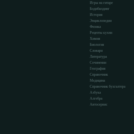
Игры на гитаре
Бодибилдинг
История
Энциклопедии
Физика
Рецепты кухни
Химия
Биология
Словари
Литература
Сочинении
География
Справочник
Медицина
Справочник бухгалтера
Азбука
Алгебра
Автосервис