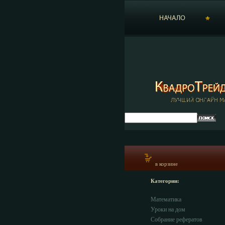
в корзине
Категории:
Математика
Уроки на дом
Собрание рефератов