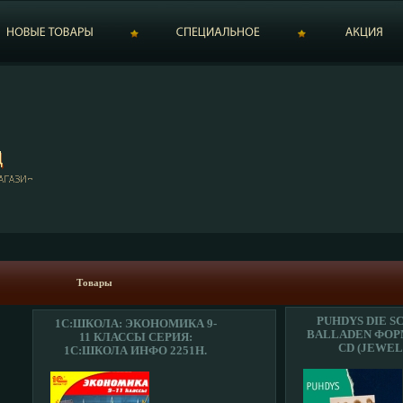
Товары
PUHDYS DIE S
1С:ШКОЛА: ЭКОНОМИКА 9-
BALLADEN ФОР
11 КЛАССЫ СЕРИЯ:
CD (JEWEL
1С:ШКОЛА ИНФО 2251H.
ДИСТРИБЬЮТОР
SONY BMG ЕВ
СОЮЗ ЛИЦЕН
ТОВАРЫ ХАРАК