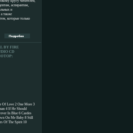
окому кругу читателей,
дентам, аспирантам,
альных и
 а также
тем, которые только
 тем, ктасфвло уже
я в условиях
кой рыночной
тор Роман Палеев.
L BY FIRE
DIO CD
ЮТОР:
BIA
Е ТОВАРЫ
ИСТИКИ
ЕЙ 1996 Г
ПОРТНОЕ
О 2266H.
 Of Love 2 One More 3
an 4 If He Should
ever In Blue 6 Castles
wn On Me Baby 8 Still
s Of The Spirit 10
1 Easy To Fall 12 Can't
Just The Rain 14 Trial By