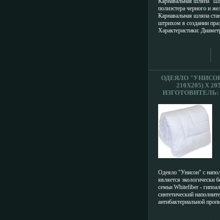
Карнавальная шляпа "Шм
полиэстера черного и же
Карнавальная шляпа ст
штрихом в создании пра
Характеристики: Диамет
2асчио0 см Высота шляп
полиэстер Изготовитель:
15245.
ОДЕЯЛО "УНИСОН
210Х205) Х 20
ИЗГОТОВИТЕЛЬ:
ИНФО 8109
Одеяло "Унисон" с напол
является экологически б
семьи Whitefiber - гипоа
синтетический наполните
антибактериальной пропи
засчиращищает от накопл
запахов Легкое одеяло с