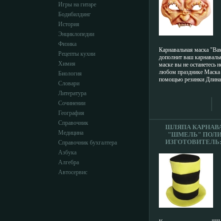
Игры на гитаре
Бодибилдинг
История
Энциклопедии
Физика
Карнавальная маска "Ва
Рецепты кухни
дополнит ваш карнаваль
Химия
маске вы не останетесь 
любом празднике Маска 
Биология
помощью резинки Длина 
Словари
Изгоасчижтовитель: Кит
Литература
Сочинении
География
Справочник
ШЛЯПА КАРНАВ
Медицина
"ШМЕЛЬ" ПОЛ
ИЗГОТОВИТЕЛЬ:
Справочник бухгалтера
АРТИКУЛ: 1524
Азбука
8093D.
Алгебра
Автосервис