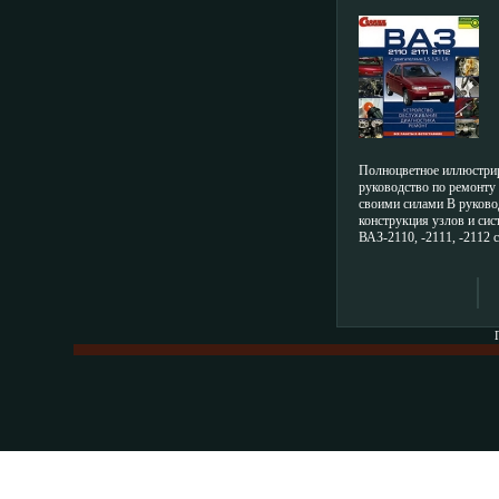
ОБСЛУЖИВА
уплотнениям, подшипник
ДИАГНОСТИКА, 
электрооборудования и 
СЕРИЯ: СВОИМИ
резьбовых соединений Я
ИНФО 2584
русский Веб-сайт издат
Системные требования:
98/ME/2000/XР; Pentium
оперативной памяти; CD
мышь.
Полноцветное иллюстри
руководство по ремонту
своими силами В руково
конструкция узлов и сис
ВАЗ-2110, -2111, -2112
двигателем ВАЗ-2110 (1,
двигателями с системам
ВАЗ-2111, -2112 (1,5 л), 
л) Подробно описаны ос
неисправности, их причи
устранения Процессы раз
сборки проиллюстриров
подробными комментар
приложбвчжэении приве
смазочные материалы и 
жидкости, лампы, манже
подшипники, применяем
данного семейства, а та
электрооборудования и 
резьбовых соединений Р