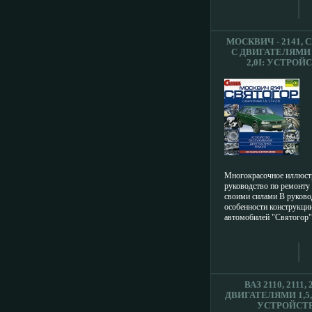
период и в условиях гор
вождению автомобиля с 
буксировке автомобиля
приемы обслуживания, д
МОСКВИЧ - 2141, 
возможных неисправност
С ДВИГАТЕЛЯМИ 1,
устранения В приложени
2,0I: УСТРОЙ
сведения о применяемых
ОБСЛУЖИВА
авбвчжьтомобилях лампа
ДИАГНОСТИКА, 
и реле, свечах зажигания
СЕРИЯ: СВОИМИ
различных систем, а так
ИНФО 2582
необходимом для обслуж
Языки интерфейса: русск
издателя: wwwrgmmedia
требования: Windows 98
Pentium 166 МГц; 64 Мб
памяти; CD-ROM; клави
Многокрасочное иллюст
руководство по ремонту
своими силами В руково
особенности конструкции
автомобилей "Святогор"
вкласуеэючая двигатели 
ВАЗ-2106, УЗАМ-3317 
основные неисправности,
способы устранения Про
ремонта поэтапно проил
снабжен исчерпывающи
ВАЗ 2110, 2111, 
приложении приведены д
ДВИГАТЕЛЯМИ 1,5, 1
инструментам, смазобв
УСТРОЙСТВ
и эксплуатационным жи