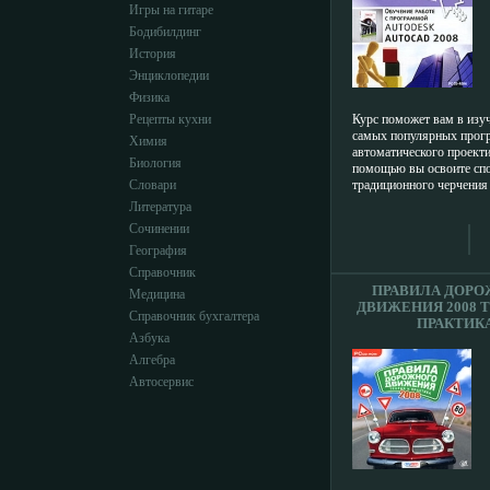
Игры на гитаре
Бодибилдинг
История
Энциклопедии
Физика
Рецепты кухни
Курс поможет вам в изуч
самых популярных прогр
Химия
автоматического проекти
Биология
помощью вы освоите сп
Словари
традиционного черчения
моделирования, узнаете 
Литература
построения фигур интера
Сочинении
помощью командной стро
География
наносить размеры на эле
строить объемные модели
Справочник
фотореалистичные изобр
ПРАВИЛА ДОР
Медицина
чертежи Интерактивный 
ДВИЖЕНИЯ 2008 
Справочник бухгалтера
как начинающим пользов
ПРАКТИК
профессиональным инже
Азбука
КОМПЬЮТЕР
в себя интерактивные о
ПРОГРАММА CD-ROM
Алгебра
видеоуроки, их текстовы
ИЗДАТЕЛЬ: РУСС
Автосервис
возможностью печати, чт
РАЗРАБОТЧИК:
материал в удобном для 
ПЛАСТИКОВЫЙ
режиме Особенности пр
CASE ЧТО ДЕЛАТ
Анимированные уроки, 
ПРОГРАММА
профессиональным дикт
ЗАПУСКАЕТСЯ?
выполнения действий с 
5918H.
процессе обучения Полн