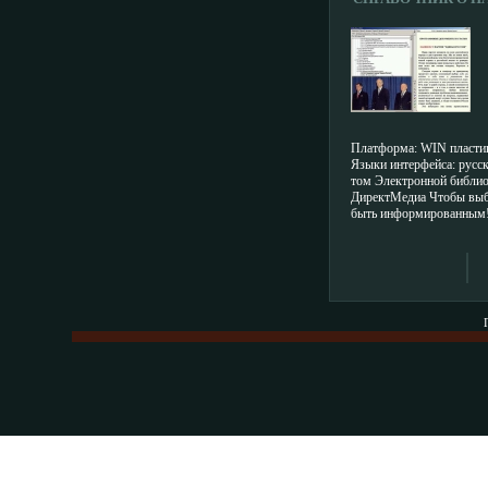
ПОЛИТИЧЕСКИХ 
РФ СЕРИЯ: ЭЛЕК
БИБЛИОТЕ
(ДИРЕКТМЕДИА
5931H.
Платформа: WIN пластик
Языки интерфейса: русс
том Электронной библио
ДиректМедиа Чтобы выб
быть информированным
2003" асхтцсодержит ун
информации (ок 7000 стр
прежде только в разрозн
На диске представлены 
законодательные акты из
список всех зарегистрир
партий и других некомм
организаций, подроббвщ
статистика всех прошед
Особенную ценность пре
информация об основны
участвующих в выборах:
История Структура Пар
Программные статьи и 
специалиста это издание 
политическим партиям и