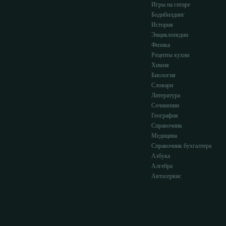
Игры на гитаре
Бодибилдинг
История
Энциклопедии
Физика
Рецепты кухни
Химия
Биология
Словари
Литература
Сочинении
География
Справочник
Медицина
Справочник бухгалтера
Азбука
Алгебра
Автосервис