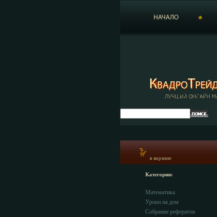
в корзине
Категории:
Математика
Уроки на дом
Собрание рефератов