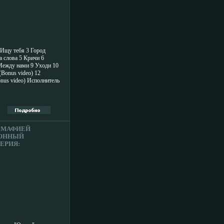
 Ищу тебя 3 Город
а слова 5 Кричи 6
Между нами 9 Уходи 10
(Bonus video) 12
nus video) Исполнитель
0 сентября 1974 года в
ть професссиональной
 детские годы
ую школу и
е После училища
ерокавказском
 МАФИЕЙ
уры, однако в 1994
ОННЫЙ
ЕРИЯ:
ОННЫЙ
 5837H.