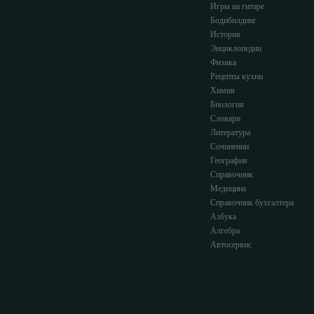
Игры на гитаре
Бодибилдинг
История
Энциклопедии
Физика
Рецепты кухни
Химия
Биология
Словари
Литература
Сочинении
География
Справочник
Медицина
Справочник бухгалтера
Азбука
Алгебра
Автосервис