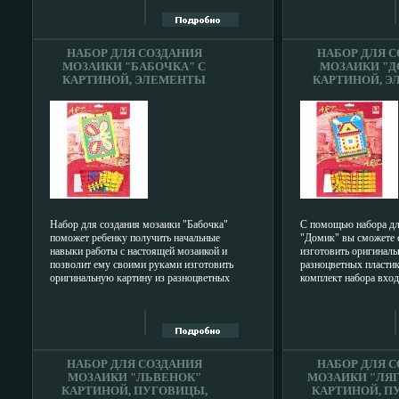
мм Изготовитель: Россия Артикул: 010077
скрепок, точилку, но
Уважаемые клиенты! Товар поставляется в
степлер, №10 скобы 4
цветовом ассортименте Отгрузка
ленту и дырокол на о
производится из имеющихся в наличии
Характеристики: Разме
НАБОР ДЛЯ СОЗДАНИЯ
НАБОР ДЛЯ 
цветов.
6,5 см х 7 см Материа
МОЗАИКИ "БАБОЧКА" С
МОЗАИКИ "Д
нержавеюбвыйдщая ст
КАРТИНОЙ, ЭЛЕМЕНТЫ
КАРТИНОЙ, 
9 см х 11,5 см х 7 см.
МОЗАИКИ, КЛЕЙ ИНФО
МОЗАИКИ, К
1678A.
1680A
Набор для создания мозаики "Бабочка"
С помощью набора дл
поможет ребенку получить начальные
"Домик" вы сможете 
навыки работы с настоящей мозаикой и
изготовить оригиналь
позволит ему своими руками изготовить
разноцветных пласти
оригинальную картину из разноцветных
комплект набора вход
пластиковых элеасчшчментов Набор
элементы мозаиасчшь
включает в себя рамку с картиной,
треугольной формы и
разноцветные элементы мозаики квадратной
клея на место прикле
и треугольной формы и клей На картине
картине Форма и цвет
контурами обозначены цвет и форма
элемента обозначены
необходимых элементов, поэтому ребенку
элемент на клей и сл
НАБОР ДЛЯ СОЗДАНИЯ
НАБОР ДЛЯ 
нужно лишь приклеить соответствующий
Проделайте это со вс
МОЗАИКИ "ЛЬВЕНОК"
МОЗАИКИ "ЛЯ
элемент на обозначенное место бвыйзТак,
мозаики Украсьте мо
КАРТИНОЙ, ПУГОВИЦЫ,
КАРТИНОЙ, П
приклеивая элементы, он получит яркую
расположив декорати