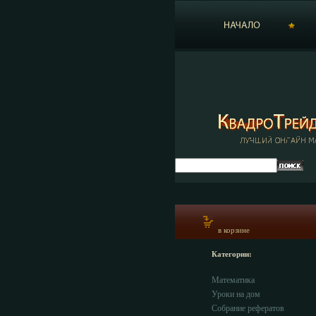
в корзине
Категории:
Математика
Уроки на дом
Собрание рефератов