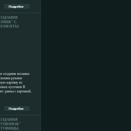
жницы, линейку,
00 штук, клейкую
дно отверстие
р подставки: 8,5 см х
СОЗДАНИЯ
л: пластик,
ОМИК" С
аль Размер упаковки:
ЭЛЕМЕНТЫ
ЛЕЙ ИНФО
.
я создания мозаики
своими руками
ную картину из
ковых кусочков В
ят: рамка с картиной,
ки квадратной и
 клей Нанесите каплю
ивания мозаики на
 приклеиваемого
 контурами Положите
егка прижмите
СОЗДАНИЯ
еми элементами
ГУШОНОК"
заикой бвыйкрамку,
УГОВИЦЫ,
вные элементы в